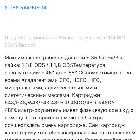
8 958 544-59-34
Подробное описание Фильтр-осушитель 1/4 BCL
032S Becool
Максимальное рабочее давление: 35 барВх/Вых
пайка: 1 1/8 ODS / 1 1/8 ODSТемпература
эксплуатации: - 45° до + 65° ССовместимость: со
всеми Хладагент ами CFC, HCFC, HFC,
минеральными, алкилбензольными и
синтетическими маслами. Картриджи:
S48/H48/W48/F48 48-FGR 48DC/48DU/48DA
48FФильтр-осушитель имеет фланцевую крышку, с
помощью которой вы сможете быстро
осуществлять смену картриджа. Сам картридж
характеризуется сбалансированным соотношением