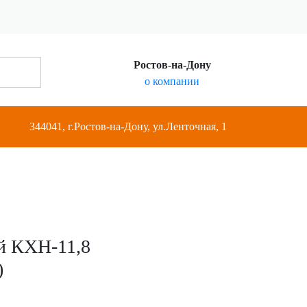
Ростов-на-Дону
о компании
344041, г.Ростов-на-Дону, ул.Ленточная, 1
й КХН-11,8
)