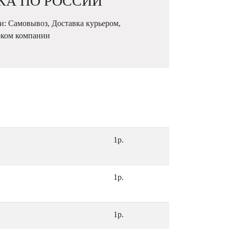
КА ПО РОССИИ
и: Самовывоз, Доставка курьером,
рком компании
1р.
1р.
1р.