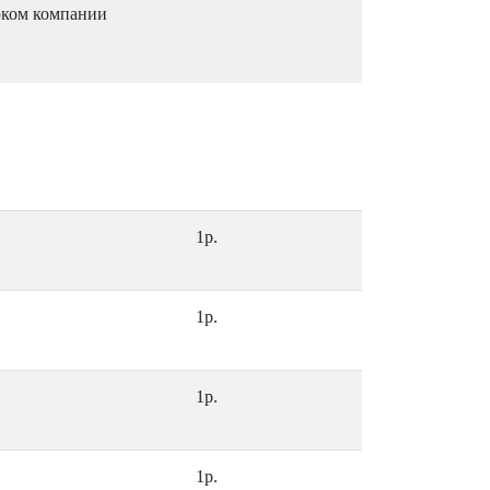
рком компании
1р.
1р.
1р.
1р.