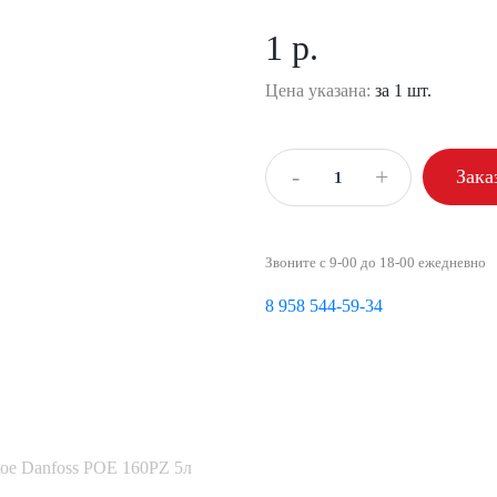
1 р.
Цена указана:
за 1 шт.
-
+
Зака
Звоните с 9-00 до 18-00 ежедневно
8 958 544-59-34
ое Danfoss POE 160PZ 5л