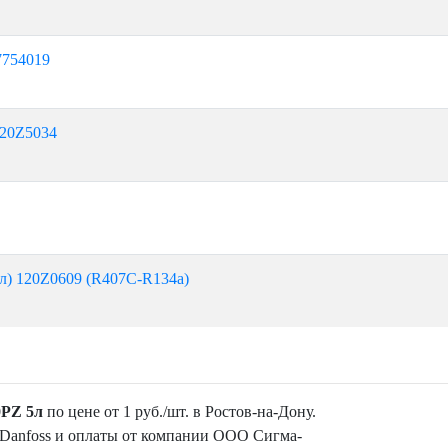
7754019
120Z5034
 л) 120Z0609 (R407C-R134а)
0PZ 5л
по цене от 1 руб./шт. в Ростов-на-Дону.
 Danfoss и оплаты от компании ООО Сигма-