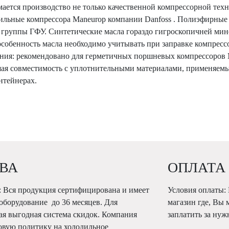
мается производство не только качественной компрессорной те
дильные компрессора Maneurop компании Danfoss . Полиэфирные
 группы ГФУ. Синтетические масла гораздо гигроскопичней мин
собенность масла необходимо учитывать при заправке компрессо
ния: рекомендовано для герметичных поршневых компрессоров 
ошая совместимость с уплотнительными материалами, применяем
нтейнерах.
ВА
ОПЛАТА
 Вся продукция сертифицирована и имеет
Условия оплаты:
 оборудование до 36 месяцев. Для
магазин где, Вы 
ая выгодная система скидок. Компания
заплатить за ну
овую политику на холодильное