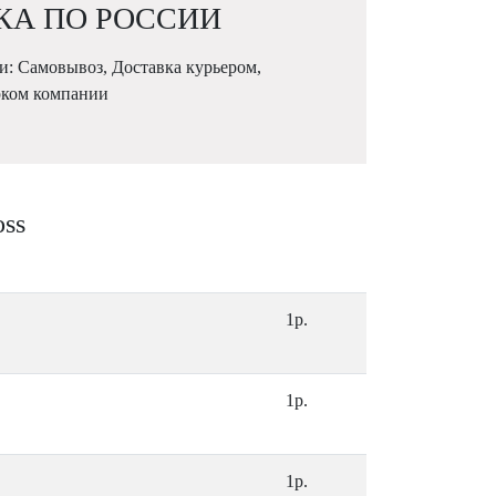
КА ПО РОССИИ
и: Самовывоз, Доставка курьером,
рком компании
oss
1р.
1р.
1р.