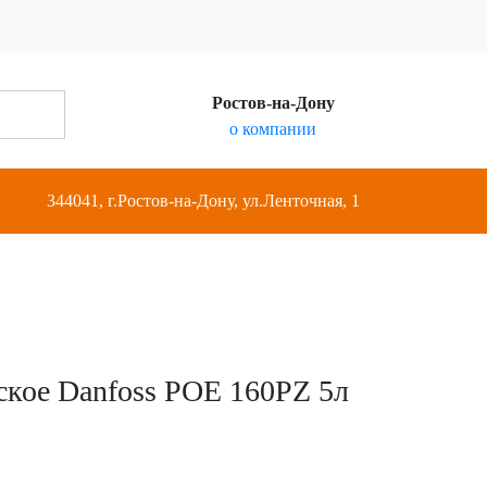
Ростов-на-Дону
о компании
344041, г.Ростов-на-Дону, ул.Ленточная, 1
ское Danfoss POE 160PZ 5л