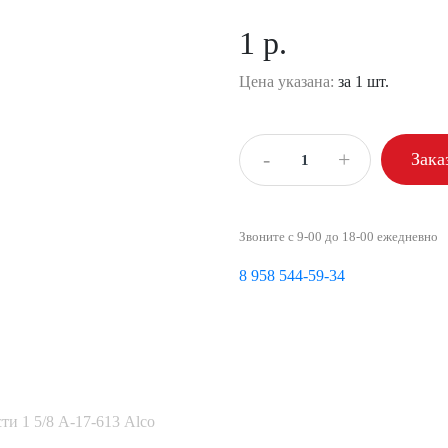
1 р.
Цена указана:
за 1 шт.
-
+
Зака
Звоните с 9-00 до 18-00 ежедневно
8 958 544-59-34
и 1 5/8 А-17-613 Alco