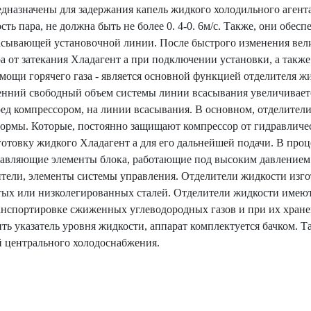
едназначены для задержания капель жидкого холодильного агент
ть пара, не должна быть не более 0. 4-0. 6м/с. Также, они обес
асывающей установочной линии. После быстрого изменения вели
а от затекания Хладагент а при подключении установки, а также
омощи горячего газа - является основной функцией отделителя ж
енний свободный объем системы линии всасывания увеличиваетс
ред компрессором, на линии всасывания. В основном, отделител
ормы. Которые, постоянно защищают компрессор от гидравличес
отовку жидкого Хладагент а для его дальнейшей подачи. В проце
авляющие элементы блока, работающие под высоким давлением: 
тели, элементы системы управления. Отделители жидкости изго
тых или низколегированных сталей. Отделители жидкости имею
анспортировке сжиженных углеводородных газов и при их хране
ить указатель уровня жидкости, аппарат комплектуется бачком. 
 центрального холодоснабжения.