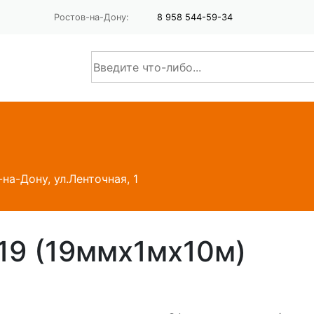
Ростов-на-Дону:
8 958 544-59-34
-на-Дону, ул.Ленточная, 1
 19 (19ммх1мх10м)