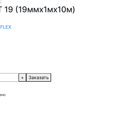
:
T 19 (19ммх1мх10м)
-FLEX
+
Заказать
вно