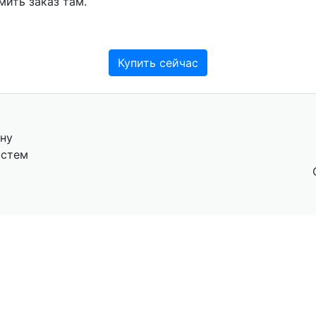
мить заказ там.
Купить сейчас
ну
истем