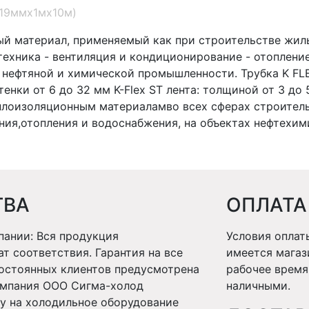
(19ммх1мх10м)
ный материал, применяемый как при строительстве жил
ехника - вентиляция и кондиционирование - отоплени
нефтяной и химической промышленности. Трубка K FLE
енки от 6 до 32 мм K-Flex ST лента: толщиной от 3 до
лоизоляционным материаламво всех сферах строительс
ия,отопления и водоснабжения, на объектах нефтехим
ТВА
ОПЛАТА
ании: Вся продукция
Условия оплат
т соответствия. Гарантия на все
имеется магаз
постоянных клиентов предусмотрена
рабочее время
Компания ООО Сигма-холод
наличными.
у на холодильное оборудование