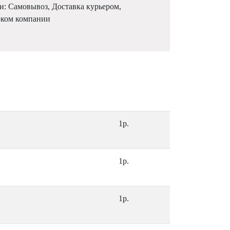
и: Самовывоз, Доставка курьером,
рком компании
1р.
1р.
1р.