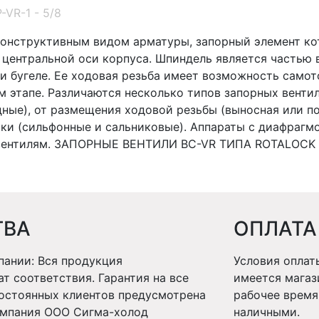
-VR-1 - 5/8
 конструктивным видом арматуры, запорный элемент ко
 центральной оси корпуса. Шпиндель является частью 
ли бугеле. Ее ходовая резьба имеет возможность само
 этапе. Различаются несколько типов запорных вентиле
дные), от размещения ходовой резьбы (выносная или по
ки (сильфонные и сальниковые). Аппараты с диафрагм
м вентилям. ЗАПОРНЫЕ ВЕНТИЛИ BC-VR ТИПА ROTALOCK
ТВА
ОПЛАТА
ании: Вся продукция
Условия оплат
т соответствия. Гарантия на все
имеется магаз
постоянных клиентов предусмотрена
рабочее время
Компания ООО Сигма-холод
наличными.