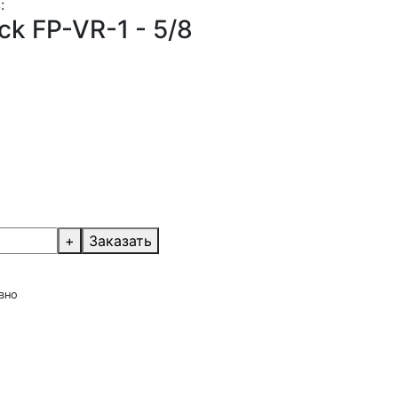
:
ck FP-VR-1 - 5/8
+
Заказать
вно