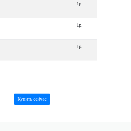
1р.
1р.
1р.
Купить сейчас