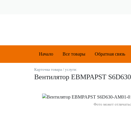
Начало
Все товары
Обратная связь
Карточка товара / услуги:
Вентилятор EBMPAPST S6D63
Фото может отличать